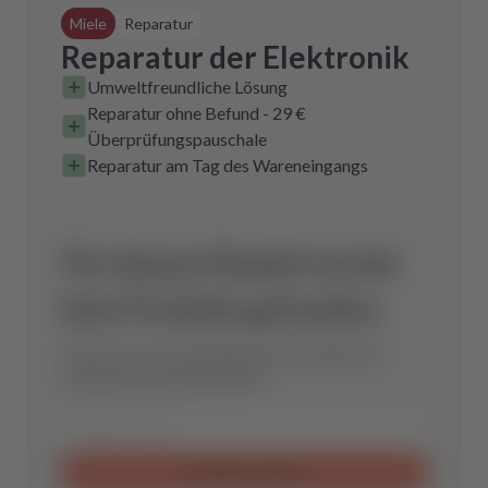
Miele
Reparatur
Reparatur der Elektronik
Umweltfreundliche Lösung
Reparatur ohne Befund - 29 €
Überprüfungspauschale
Reparatur am Tag des Wareneingangs
Für dieses Modell wurde
kein Produkt gefunden.
Schicke uns eine Anfrage und wir finden das
optimale Ersatzteil für Dich.
Anfrage senden