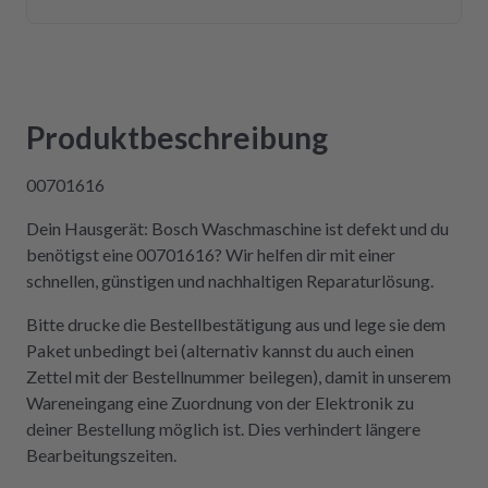
Versandweg) ist die Platine wieder eingebaut
und funktioniert einwandfrei! Wer Wert auf
Kompetenz, Schnelligkeit und Nachhaltigkeit
legt und seine Geräte lieber selbst repariert,
statt sie wegzuwerfen, ist hier genau richtig.
Produktbeschreibung
Der Aus- und Einbau der Platine war dank der
Videos auch sehr einfach und kostengünstig!
00701616
Absolute Empfehlung!
Dein Hausgerät: Bosch Waschmaschine ist defekt und du
benötigst eine 00701616? Wir helfen dir mit einer
schnellen, günstigen und nachhaltigen Reparaturlösung.
Bitte drucke die Bestellbestätigung aus und lege sie dem
Paket unbedingt bei (alternativ kannst du auch einen
Zettel mit der Bestellnummer beilegen), damit in unserem
Wareneingang eine Zuordnung von der Elektronik zu
deiner Bestellung möglich ist. Dies verhindert längere
Bearbeitungszeiten.