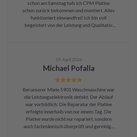
schon am Samstag hab ich CPM Platine
halbe Stunde, nachdem mein Paket
schon zurück bekommen und montiert. Alles
angekommen war, bekam ich eine Rechnung
funktioniert einwandfrei! Ich bin voll
der Reparatur und das Teil war wieder auf
begeistert von der Leistung und Qualitativ.
dem Rückweg zu mir!!! Unglaublich. Leider
Ich danke Ihnen vielmals und kann ich nur
war DHL nicht in der Lage, das Päckchen vor
weiter empfehlen !
dem Wochenende zuzustellen. Aber egal.
Reparierte Platine wieder eingebaut, Daumen
gedrückt, Trockner an Strom angeschlossen
19. April 2026
und angemacht. Und tada! Er läuft wieder! Ein
Michael Pofalla
Träumchen. Danke, danke, danke. Wilk gar
nicht erst wissen, was der Mieltechniker
gekostet hätte. Ich hoffe, wir werden in
Bei unserer Miele 5901 Waschmaschine war
Zukunft nicht wieder auf repartly
die Leistungselektronik defekt. Der Ablauf
zurückgreifen müssen. Aber gut zu wissen,
war vorbildlich: Die Reparatur der Platine
dass es diese Möglichkeit gibt! Werden wir
erfolgte innerhalb von nur einem Tag. Die
definitiv weiter empfehlen.
Platine wurde nicht nur repariert, sondern
auch fachmännisch überprüft und gereinigt.
Bereits nach insgesamt drei Tagen (inklusive