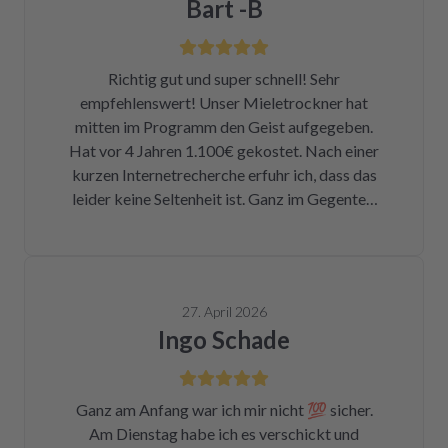
Bart -B
Richtig gut und super schnell! Sehr
empfehlenswert! Unser Mieletrockner hat
mitten im Programm den Geist aufgegeben.
Hat vor 4 Jahren 1.100€ gekostet. Nach einer
kurzen Internetrecherche erfuhr ich, dass das
leider keine Seltenheit ist. Ganz im Gegenteil.
Eigentlich ist das ein Skandal. Eine kleine
Sicherung für ca. 1 € war durch. Alleine hätte
ich mich da niemals ran getraut. Zum Glück
bin ich auf die Seite von repartly gestoßen.
27. April 2026
Modell und Fehler eingegeben und dann hatte
Ingo Schade
ich die Wahl, eine refurbished Platine für
139€ zu kaufen oder meine kaputte Platine
einzusenden und für 99€ reparieren zu lassen.
Ganz am Anfang war ich mir nicht 💯 sicher.
Der Ausbau war kein Hexenwerk. Ein paar
Am Dienstag habe ich es verschickt und
Fotos für den Wiedereinbau gemacht. Eine