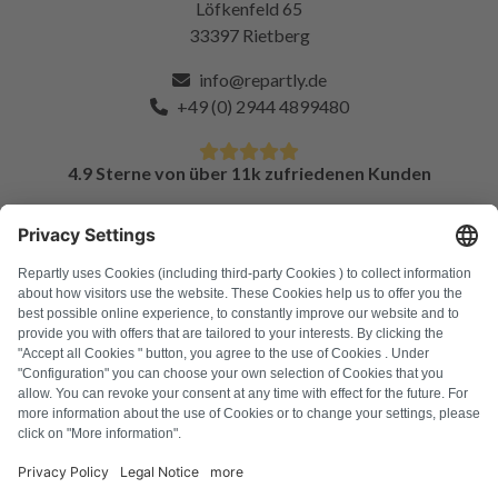
Löfkenfeld 65
33397 Rietberg
info@repartly.de
+49 (0) 2944 4899480
4.9 Sterne von über 11k zufriedenen Kunden
FAQ
Alle Fehlercodes
Über uns
Presse
Impressum
Datenschutz
AGB