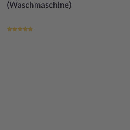
(Waschmaschine)
Bis 12 Uhr bestellt - morgen schon bei Dir
Zertifizierte Generalüberholung in Originalqualität
Einfacher Einbau
Das Produkt ist aktuell nicht verfügbar
In den Warenkorb