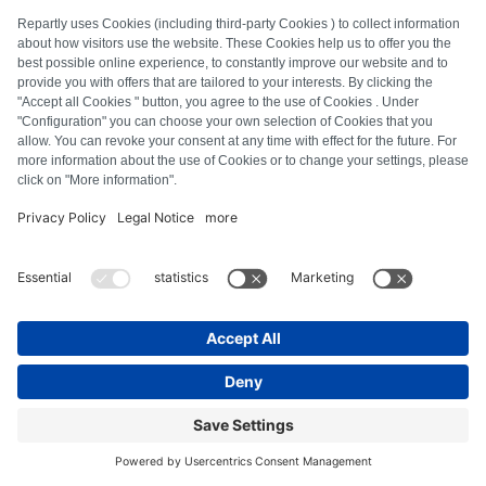
FAQ
Alle Fehlercodes
Über uns
Presse
Impressum
Datenschutz
AGB
Widerrufsbelehrung
Cookie-Richtlinie
Sicherheitsrichtlinien
Vertrag widerrufen
© Repartly
2026