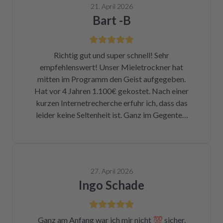
21. April 2026
Bart -B
Richtig gut und super schnell! Sehr
empfehlenswert! Unser Mieletrockner hat
mitten im Programm den Geist aufgegeben.
Hat vor 4 Jahren 1.100€ gekostet. Nach einer
kurzen Internetrecherche erfuhr ich, dass das
leider keine Seltenheit ist. Ganz im Gegenteil.
Eigentlich ist das ein Skandal. Eine kleine
Sicherung für ca. 1 € war durch. Alleine hätte
ich mich da niemals ran getraut. Zum Glück
bin ich auf die Seite von repartly gestoßen.
27. April 2026
Modell und Fehler eingegeben und dann hatte
Ingo Schade
ich die Wahl, eine refurbished Platine für
139€ zu kaufen oder meine kaputte Platine
einzusenden und für 99€ reparieren zu lassen.
Ganz am Anfang war ich mir nicht 💯 sicher.
Der Ausbau war kein Hexenwerk. Ein paar