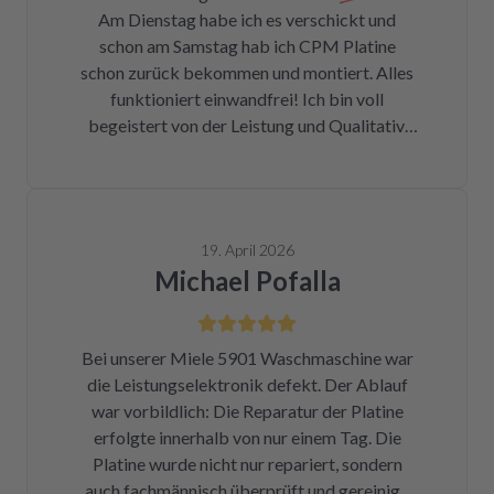
Am Dienstag habe ich es verschickt und
Fotos für den Wiedereinbau gemacht. Eine
schon am Samstag hab ich CPM Platine
halbe Stunde, nachdem mein Paket
schon zurück bekommen und montiert. Alles
angekommen war, bekam ich eine Rechnung
funktioniert einwandfrei! Ich bin voll
der Reparatur und das Teil war wieder auf
begeistert von der Leistung und Qualitativ.
dem Rückweg zu mir!!! Unglaublich. Leider
Ich danke Ihnen vielmals und kann ich nur
war DHL nicht in der Lage, das Päckchen vor
weiter empfehlen !
dem Wochenende zuzustellen. Aber egal.
Reparierte Platine wieder eingebaut, Daumen
gedrückt, Trockner an Strom angeschlossen
19. April 2026
und angemacht. Und tada! Er läuft wieder! Ein
Michael Pofalla
Träumchen. Danke, danke, danke. Wilk gar
nicht erst wissen, was der Mieltechniker
gekostet hätte. Ich hoffe, wir werden in
Bei unserer Miele 5901 Waschmaschine war
Zukunft nicht wieder auf repartly
die Leistungselektronik defekt. Der Ablauf
zurückgreifen müssen. Aber gut zu wissen,
war vorbildlich: Die Reparatur der Platine
dass es diese Möglichkeit gibt! Werden wir
erfolgte innerhalb von nur einem Tag. Die
definitiv weiter empfehlen.
Platine wurde nicht nur repariert, sondern
auch fachmännisch überprüft und gereinigt.