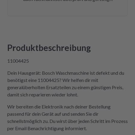
Bereits nach insgesamt drei Tagen (inklusive
Versandweg) ist die Platine wieder eingebaut
und funktioniert einwandfrei! Wer Wert auf
Kompetenz, Schnelligkeit und Nachhaltigkeit
legt und seine Geräte lieber selbst repariert,
statt sie wegzuwerfen, ist hier genau richtig.
Produktbeschreibung
Der Aus- und Einbau der Platine war dank der
Videos auch sehr einfach und kostengünstig!
11004425
Absolute Empfehlung!
Dein Hausgerät: Bosch Waschmaschine ist defekt und du
benötigst eine 11004425? Wir helfen dir mit
generalüberholten Ersatzteilen zu einem günstigen Preis,
damit sich reparieren wieder lohnt.
Wir bereiten die Elektronik nach deiner Bestellung
passend für dein Gerät auf und senden Sie dir
schnellstmöglich zu. Du wirst über jeden Schritt im Prozess
per Email Benachrichtigung informiert.