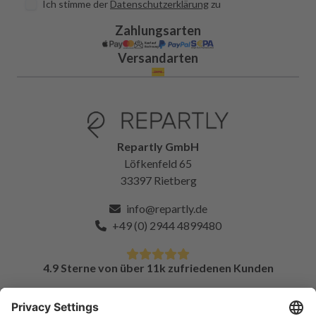
Ich stimme der
Datenschutzerklärung
zu
Zahlungsarten
Versandarten
Repartly GmbH
Löfkenfeld 65
33397 Rietberg
info@repartly.de
+49 (0) 2944 4899480
4.9 Sterne von über 11k zufriedenen Kunden