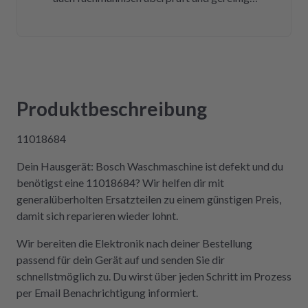
Bereits nach insgesamt drei Tagen (inklusive
Versandweg) ist die Platine wieder eingebaut
und funktioniert einwandfrei! Wer Wert auf
Kompetenz, Schnelligkeit und Nachhaltigkeit
legt und seine Geräte lieber selbst repariert,
statt sie wegzuwerfen, ist hier genau richtig.
Produktbeschreibung
Der Aus- und Einbau der Platine war dank der
Videos auch sehr einfach und kostengünstig!
11018684
Absolute Empfehlung!
Dein Hausgerät: Bosch Waschmaschine ist defekt und du
benötigst eine 11018684? Wir helfen dir mit
generalüberholten Ersatzteilen zu einem günstigen Preis,
damit sich reparieren wieder lohnt.
Wir bereiten die Elektronik nach deiner Bestellung
passend für dein Gerät auf und senden Sie dir
schnellstmöglich zu. Du wirst über jeden Schritt im Prozess
per Email Benachrichtigung informiert.