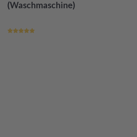
(Waschmaschine)
Bis 12 Uhr bestellt - morgen schon bei Dir
Zertifizierte Generalüberholung in Originalqualität
Einfacher Einbau
Das Produkt ist aktuell nicht verfügbar
In den Warenkorb