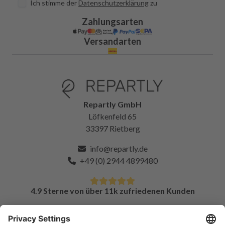
Ich stimme der
Datenschutzerklärung
zu
Zahlungsarten
Versandarten
Repartly GmbH
Löfkenfeld 65
33397 Rietberg
info@repartly.de
+49 (0) 2944 4899480
4.9 Sterne von über 11k zufriedenen Kunden