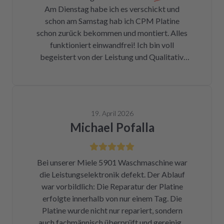
Am Dienstag habe ich es verschickt und
Fotos für den Wiedereinbau gemacht. Eine
schon am Samstag hab ich CPM Platine
halbe Stunde, nachdem mein Paket
schon zurück bekommen und montiert. Alles
angekommen war, bekam ich eine Rechnung
funktioniert einwandfrei! Ich bin voll
der Reparatur und das Teil war wieder auf
begeistert von der Leistung und Qualitativ.
dem Rückweg zu mir!!! Unglaublich. Leider
Ich danke Ihnen vielmals und kann ich nur
war DHL nicht in der Lage, das Päckchen vor
weiter empfehlen !
dem Wochenende zuzustellen. Aber egal.
Reparierte Platine wieder eingebaut, Daumen
gedrückt, Trockner an Strom angeschlossen
19. April 2026
und angemacht. Und tada! Er läuft wieder! Ein
Michael Pofalla
Träumchen. Danke, danke, danke. Wilk gar
nicht erst wissen, was der Mieltechniker
gekostet hätte. Ich hoffe, wir werden in
Bei unserer Miele 5901 Waschmaschine war
Zukunft nicht wieder auf repartly
die Leistungselektronik defekt. Der Ablauf
zurückgreifen müssen. Aber gut zu wissen,
war vorbildlich: Die Reparatur der Platine
dass es diese Möglichkeit gibt! Werden wir
erfolgte innerhalb von nur einem Tag. Die
definitiv weiter empfehlen.
Platine wurde nicht nur repariert, sondern
auch fachmännisch überprüft und gereinigt.