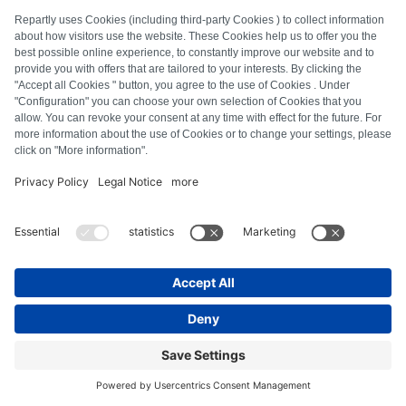
FAQ
Alle Fehlercodes
Über uns
Presse
Impressum
Datenschutz
AGB
Widerrufsbelehrung
Cookie-Richtlinie
Sicherheitsrichtlinien
Vertrag widerrufen
© Repartly
2026