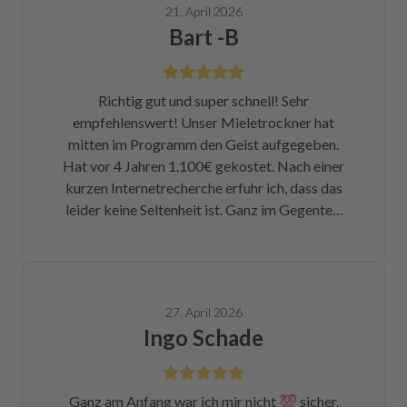
21. April 2026
Bart -B
Richtig gut und super schnell! Sehr
empfehlenswert! Unser Mieletrockner hat
mitten im Programm den Geist aufgegeben.
Hat vor 4 Jahren 1.100€ gekostet. Nach einer
kurzen Internetrecherche erfuhr ich, dass das
leider keine Seltenheit ist. Ganz im Gegenteil.
Eigentlich ist das ein Skandal. Eine kleine
Sicherung für ca. 1 € war durch. Alleine hätte
ich mich da niemals ran getraut. Zum Glück
bin ich auf die Seite von repartly gestoßen.
27. April 2026
Modell und Fehler eingegeben und dann hatte
Ingo Schade
ich die Wahl, eine refurbished Platine für
139€ zu kaufen oder meine kaputte Platine
einzusenden und für 99€ reparieren zu lassen.
Ganz am Anfang war ich mir nicht 💯 sicher.
Der Ausbau war kein Hexenwerk. Ein paar