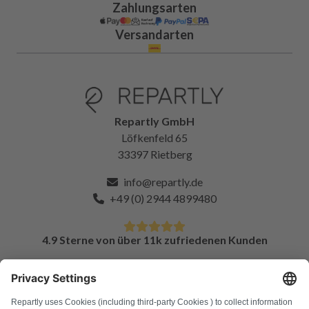
Zahlungsarten
Versandarten
Repartly GmbH
Löfkenfeld 65
33397 Rietberg
info@repartly.de
+49 (0) 2944 4899480
4.9 Sterne von über 11k zufriedenen Kunden