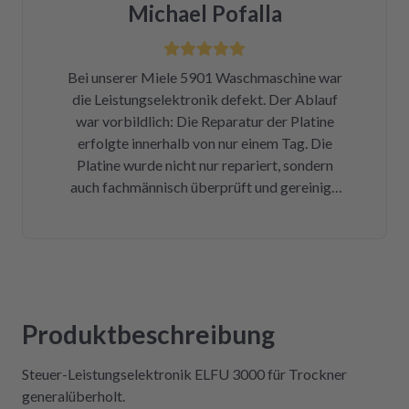
Michael Pofalla
Träumchen. Danke, danke, danke. Wilk gar
nicht erst wissen, was der Mieltechniker
gekostet hätte. Ich hoffe, wir werden in
Bei unserer Miele 5901 Waschmaschine war
Zukunft nicht wieder auf repartly
die Leistungselektronik defekt. Der Ablauf
zurückgreifen müssen. Aber gut zu wissen,
war vorbildlich: Die Reparatur der Platine
dass es diese Möglichkeit gibt! Werden wir
erfolgte innerhalb von nur einem Tag. Die
definitiv weiter empfehlen.
Platine wurde nicht nur repariert, sondern
auch fachmännisch überprüft und gereinigt.
Bereits nach insgesamt drei Tagen (inklusive
Versandweg) ist die Platine wieder eingebaut
und funktioniert einwandfrei! Wer Wert auf
Kompetenz, Schnelligkeit und Nachhaltigkeit
legt und seine Geräte lieber selbst repariert,
statt sie wegzuwerfen, ist hier genau richtig.
Produktbeschreibung
Der Aus- und Einbau der Platine war dank der
Videos auch sehr einfach und kostengünstig!
Steuer-Leistungselektronik ELFU 3000 für Trockner
Absolute Empfehlung!
generalüberholt.