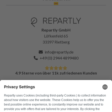
Repartly GmbH
Löfkenfeld 65
33397 Rietberg
info@repartly.de
+49 (0) 2944 4899480
4.9 Sterne von über 11k zufriedenen Kunden
FAQ