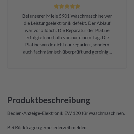
nicht erst wissen, was der Mieltechniker
gekostet hätte. Ich hoffe, wir werden in
Bei unserer Miele 5901 Waschmaschine war
Zukunft nicht wieder auf repartly
die Leistungselektronik defekt. Der Ablauf
zurückgreifen müssen. Aber gut zu wissen,
war vorbildlich: Die Reparatur der Platine
dass es diese Möglichkeit gibt! Werden wir
erfolgte innerhalb von nur einem Tag. Die
definitiv weiter empfehlen.
Platine wurde nicht nur repariert, sondern
auch fachmännisch überprüft und gereinigt.
Bereits nach insgesamt drei Tagen (inklusive
Versandweg) ist die Platine wieder eingebaut
und funktioniert einwandfrei! Wer Wert auf
Kompetenz, Schnelligkeit und Nachhaltigkeit
legt und seine Geräte lieber selbst repariert,
statt sie wegzuwerfen, ist hier genau richtig.
Produktbeschreibung
Der Aus- und Einbau der Platine war dank der
Videos auch sehr einfach und kostengünstig!
Bedien-Anzeige-Elektronik EW 120 für Waschmaschinen.
Absolute Empfehlung!
Bei Rückfragen gerne jederzeit melden.