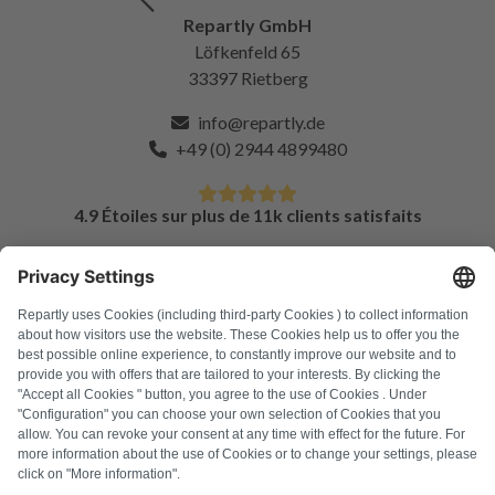
Repartly GmbH
Löfkenfeld 65
33397 Rietberg
info@repartly.de
+49 (0) 2944 4899480
4.9 Étoiles sur plus de 11k clients satisfaits
FAQ
Tous les codes d'erreur
À propos de nous
Presse
Mentions légales