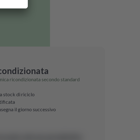
icondizionata
ronica ricondizionata secondo standard
a stock di riciclo
tificata
nsegna il giorno successivo
rovato alcun prodotto