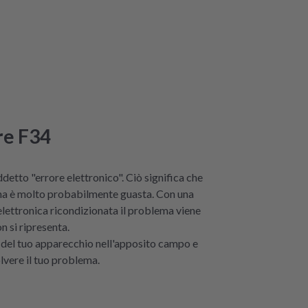
re F34
ddetto "errore elettronico". Ciò significa che
ina è molto probabilmente guasta. Con una
elettronica ricondizionata il problema viene
n si ripresenta.
o del tuo apparecchio nell'apposito campo e
olvere il tuo problema.