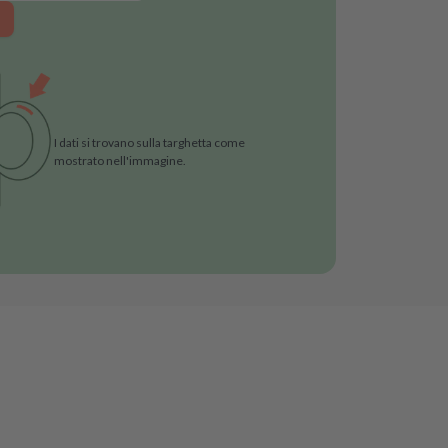
I dati si trovano sulla targhetta come
mostrato nell'immagine.