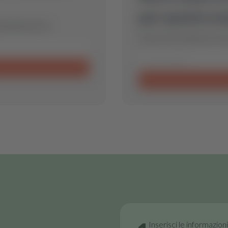
per questo mo
perfetto per te.
Inviaci una richiesta e tro
Inserisci le informazion