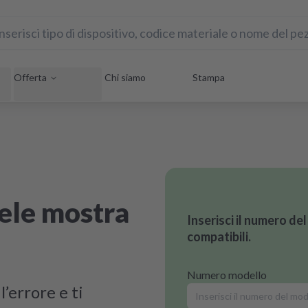
Offerta
Chi siamo
Stampa
iele mostra
Inserisci il numero de
compatibili.
Numero modello
’errore e ti