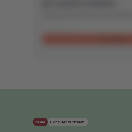
per questo modello.
Inviaci una richiesta e troveremo il ricambio 
Invia richiesta
Miele
Consulenza ricambi