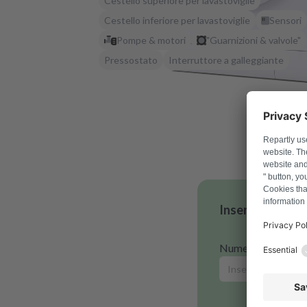
Cestello superiore per lavastoviglie
Cestello inferiore per lavastoviglie
Sensori
Pompe & motori
"Guarnizioni & valvole"
Pressostato
Interruttore a galleggiante
Inserisci il num
Numero modello