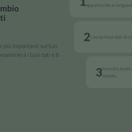
1
apparecchio e sul guast
cambio
ti
2
Lascia i tuoi dati di 
i più importanti sul tuo
esaminerà i tuoi dati e ti
3
Il nostro team e
adatta.