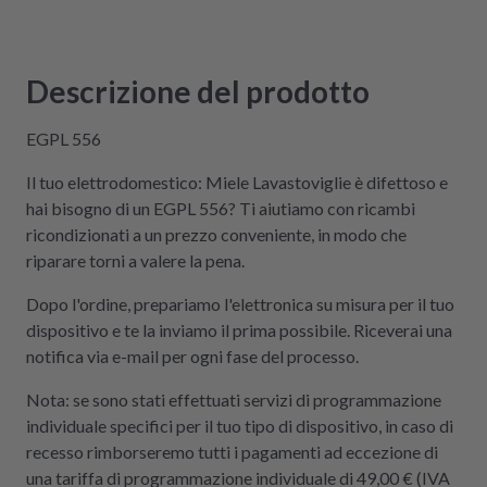
Kompetenz, Schnelligkeit und Nachhaltigkeit
legt und seine Geräte lieber selbst repariert,
statt sie wegzuwerfen, ist hier genau richtig.
Descrizione del prodotto
Der Aus- und Einbau der Platine war dank der
Videos auch sehr einfach und kostengünstig!
EGPL 556
Absolute Empfehlung!
Il tuo elettrodomestico: Miele Lavastoviglie è difettoso e
hai bisogno di un EGPL 556? Ti aiutiamo con ricambi
ricondizionati a un prezzo conveniente, in modo che
riparare torni a valere la pena.
Dopo l'ordine, prepariamo l'elettronica su misura per il tuo
dispositivo e te la inviamo il prima possibile. Riceverai una
notifica via e-mail per ogni fase del processo.
Nota: se sono stati effettuati servizi di programmazione
individuale specifici per il tuo tipo di dispositivo, in caso di
recesso rimborseremo tutti i pagamenti ad eccezione di
una tariffa di programmazione individuale di 49,00 € (IVA