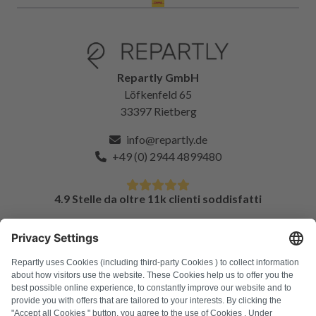
Repartly GmbH
Löfkenfeld 65
33397 Rietberg
info@repartly.de
+49 (0) 2944 4899480
4.9 Stelle da oltre 11k clienti soddisfatti
DOMANDE FREQUENTI
Tutti i codici di errore