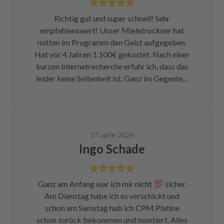
Richtig gut und super schnell! Sehr
empfehlenswert! Unser Mieletrockner hat
mitten im Programm den Geist aufgegeben.
Hat vor 4 Jahren 1.100€ gekostet. Nach einer
kurzen Internetrecherche erfuhr ich, dass das
leider keine Seltenheit ist. Ganz im Gegenteil.
Eigentlich ist das ein Skandal. Eine kleine
Sicherung für ca. 1 € war durch. Alleine hätte
ich mich da niemals ran getraut. Zum Glück
bin ich auf die Seite von repartly gestoßen.
27 aprile 2026
Modell und Fehler eingegeben und dann hatte
Ingo Schade
ich die Wahl, eine refurbished Platine für
139€ zu kaufen oder meine kaputte Platine
einzusenden und für 99€ reparieren zu lassen.
Ganz am Anfang war ich mir nicht 💯 sicher.
Der Ausbau war kein Hexenwerk. Ein paar
Am Dienstag habe ich es verschickt und
Fotos für den Wiedereinbau gemacht. Eine
schon am Samstag hab ich CPM Platine
halbe Stunde, nachdem mein Paket
schon zurück bekommen und montiert. Alles
angekommen war, bekam ich eine Rechnung