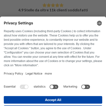
4.9 Stelle da oltre 11k clienti soddisfatti
DOMANDE FREQUENTI
Tutti i codici di errore
Chi siamo
Stampa
Note legali
Protezione dei dati
Termini e condizioni
Diritto di recesso
Informativa sui cookie
Linee guida di sicurezza
Recesso dal contratto