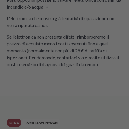
incendio e/o acqua :-(
L'elettronica che mostra già tentativi di riparazione non
verrà riparata da noi.
Se l'elettronica non presenta difetti, rimborseremo il
prezzo di acquisto meno i costi sostenuti fino a quel
momento (normalmente non più di 29 € di tariffa di
ispezione). Per domande, contattaci via e-mail o utilizza il
nostro servizio di diagnosi dei guasti da remoto.
Miele
Consulenza ricambi