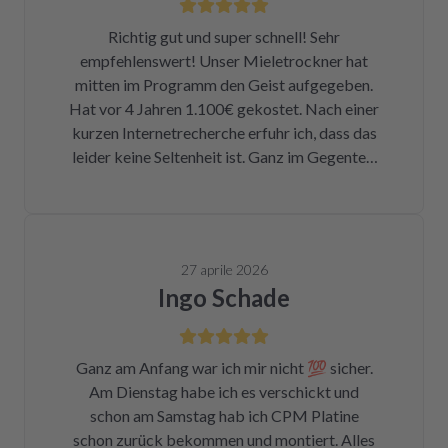
Richtig gut und super schnell! Sehr
empfehlenswert! Unser Mieletrockner hat
mitten im Programm den Geist aufgegeben.
Hat vor 4 Jahren 1.100€ gekostet. Nach einer
kurzen Internetrecherche erfuhr ich, dass das
leider keine Seltenheit ist. Ganz im Gegenteil.
Eigentlich ist das ein Skandal. Eine kleine
Sicherung für ca. 1 € war durch. Alleine hätte
ich mich da niemals ran getraut. Zum Glück
bin ich auf die Seite von repartly gestoßen.
27 aprile 2026
Modell und Fehler eingegeben und dann hatte
Ingo Schade
ich die Wahl, eine refurbished Platine für
139€ zu kaufen oder meine kaputte Platine
einzusenden und für 99€ reparieren zu lassen.
Ganz am Anfang war ich mir nicht 💯 sicher.
Der Ausbau war kein Hexenwerk. Ein paar
Am Dienstag habe ich es verschickt und
Fotos für den Wiedereinbau gemacht. Eine
schon am Samstag hab ich CPM Platine
halbe Stunde, nachdem mein Paket
schon zurück bekommen und montiert. Alles
angekommen war, bekam ich eine Rechnung