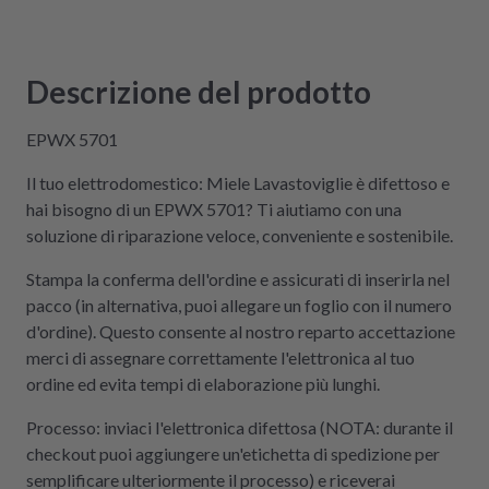
Kompetenz, Schnelligkeit und Nachhaltigkeit
legt und seine Geräte lieber selbst repariert,
statt sie wegzuwerfen, ist hier genau richtig.
Descrizione del prodotto
Der Aus- und Einbau der Platine war dank der
Videos auch sehr einfach und kostengünstig!
EPWX 5701
Absolute Empfehlung!
Il tuo elettrodomestico: Miele Lavastoviglie è difettoso e
hai bisogno di un EPWX 5701? Ti aiutiamo con una
soluzione di riparazione veloce, conveniente e sostenibile.
Stampa la conferma dell'ordine e assicurati di inserirla nel
pacco (in alternativa, puoi allegare un foglio con il numero
d'ordine). Questo consente al nostro reparto accettazione
merci di assegnare correttamente l'elettronica al tuo
ordine ed evita tempi di elaborazione più lunghi.
Processo: inviaci l'elettronica difettosa (NOTA: durante il
checkout puoi aggiungere un'etichetta di spedizione per
semplificare ulteriormente il processo) e riceverai