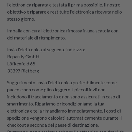
l'elettronica riparata e testata il prima possibile. Il nostro
obiettivo è riparare e restituire l'elettronica ricevuta nello
stesso giorno.
Imballa con cura l'elettronica rimossa in una scatola con
del materiale di riempimento.
Invia l'elettronica al seguente indirizzo:
Repartly GmbH
Löfkenfeld 65
33397 Rietberg
Suggerimento: invia l'elettronica preferibilmente come
pacco e non come plico leggero. I piccoli invii non
includono il tracciamento e non sono assicurati in caso di
smarrimento. Ripariamo e ricondizioniamo la tua
elettronica e te la rimandiamo immediatamente. I costi di
spedizione vengono calcolati automaticamente durante il
checkout a seconda del paese di destinazione.
Purtroppo, non possiamo salvare l'elettronica con danni da