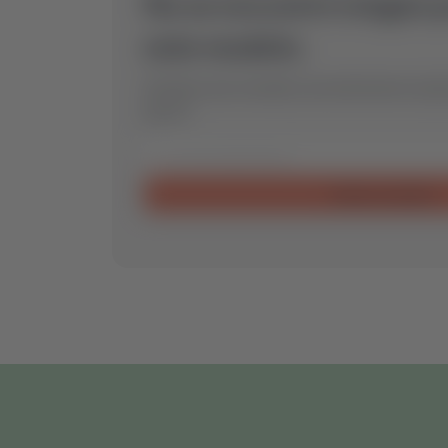
No se encontró ningún 
este modelo.
Envíanos una consulta y encontraremos la pi
para ti.
Enviar consulta