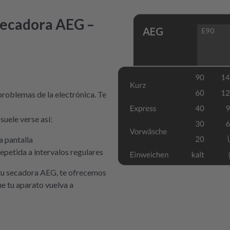
 secadora AEG –
AEG
E90
 problemas de la electrónica. Te
uele verse así:
a pantalla
epetida a intervalos regulares
n tu secadora AEG, te ofrecemos
ue tu aparato vuelva a