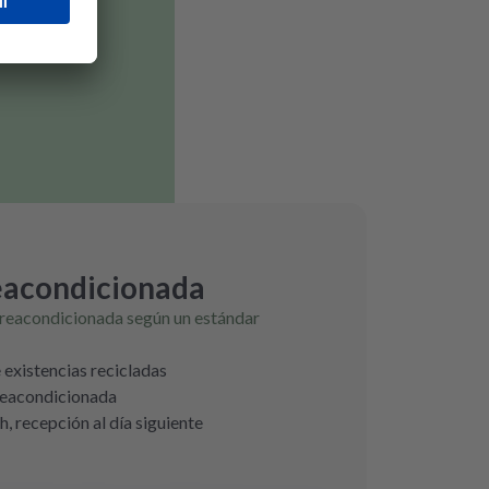
eacondicionada
 reacondicionada según un estándar
e existencias recicladas
 reacondicionada
h, recepción al día siguiente