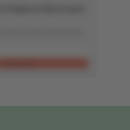
ó ningún producto para
encontraremos la pieza de repuesto óptima
Enviar consulta