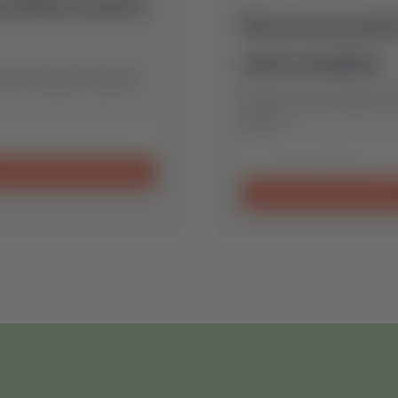
producto para
No se encontr
este modelo.
eza de repuesto óptima
Envíanos una consulta y 
para ti.