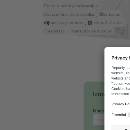
Cesto superior para lavavajillas
Cesta inferior del lavavajillas
Sensores
Bombas y motores
Juntas & válvulas
Presostato
Interruptor de flotador
Introduce tu n
Número de model