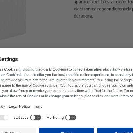
aparato podría estar defectuo
electrónica reacondicionada 
duradera.
úmero de modelo para encontrar los productos compatib
o
Buscar producto