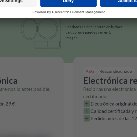
Los datos se encuentran en la placa
de tipo, que puedes ver en la
imagen.
AEG
Reacondicionado
ónica
Electrónica r
raremos lo antes posible.
Recibirás una electrónica
certificado.
ión 29 €
Electrónica original d
Calidad certificada y
Pedido antes de las 12