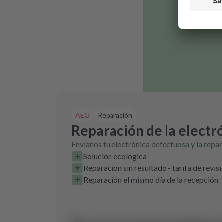
AEG
Reparación
Reparación de la electr
Envíanos tu electrónica defectuosa y la repa
Solución ecológica
Reparación sin resultado - tarifa de revis
Reparación el mismo día de la recepción