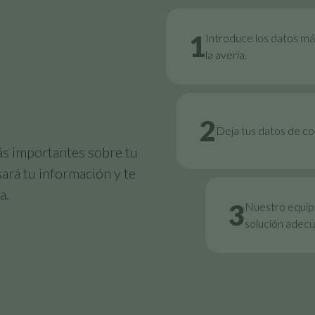
1
Introduce los datos má
la avería.
2
Deja tus datos de c
ás importantes sobre tu
sará tu información y te
a.
3
Nuestro equipo
solución adecu