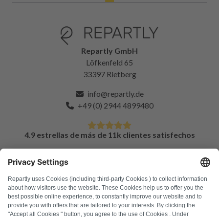
Repartly GmbH
Löfkenfeld 65
33397 Rietberg
info@repartly.de
+49 (0) 2944 4899480
4.9 estrellas de más de 11k clientes satisfechos
PREGUNTAS FRECUENTES
Todos los códigos de error