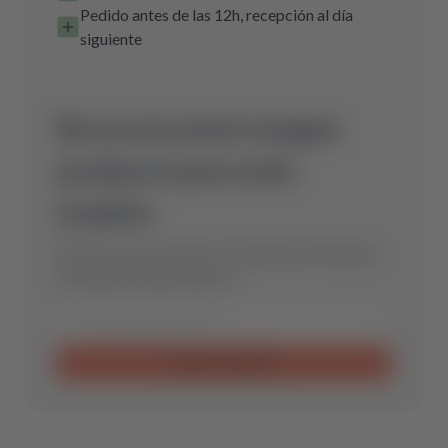
Pedido antes de las 12h, recepción al día
siguiente
No se encontró ningún
producto para este
modelo.
Envíanos una consulta y encontraremos la pieza
de repuesto óptima para ti.
Enviar consulta