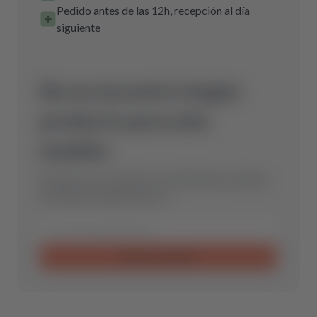
Pedido antes de las 12h, recepción al día
siguiente
No se encontró ningún
producto para este
modelo.
Envíanos una consulta y encontraremos la pieza
de repuesto óptima para ti.
Enviar consulta