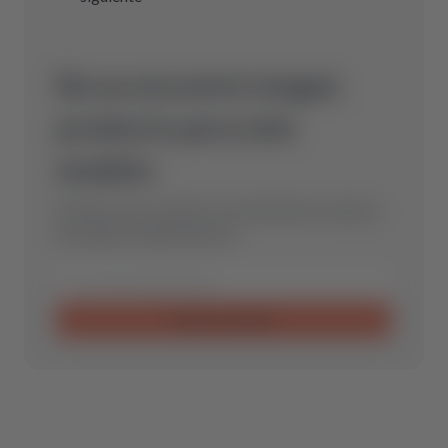
No se encontró ningún
producto para este
modelo.
Envíanos una consulta y encontraremos la pieza
de repuesto óptima para ti.
Enviar consulta