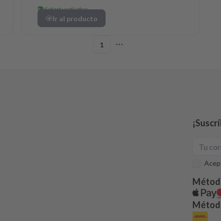
Sofort verfügbar
Ir al producto
1
More pages
¡Suscrí
Acept
Métod
Método