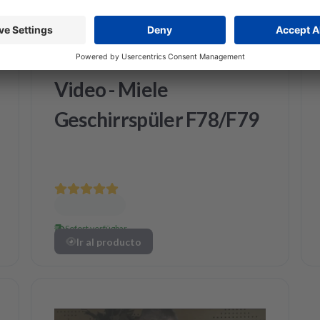
Miele
Video - Miele
Geschirrspüler F78/F79
Sofort verfügbar
Ir al producto