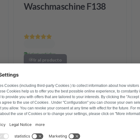
Waschmaschine F138
Sofort verfügbar
Ir al producto