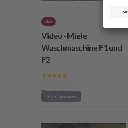
Miele
Video - Miele
Waschmaschine F1 und
F2
Sofort verfügbar
Ir al producto