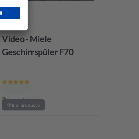
Miele
Video - Miele
Geschirrspüler F70
Sofort verfügbar
Ir al producto