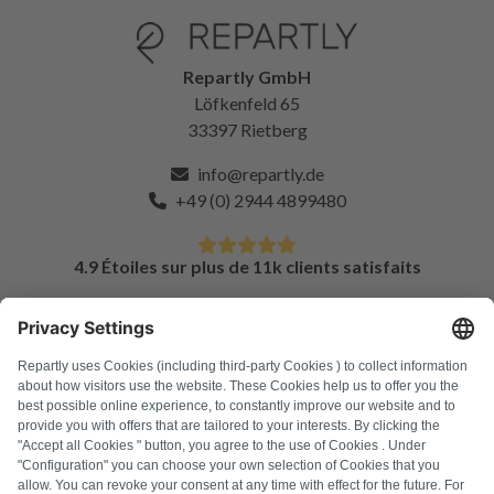
Repartly GmbH
Löfkenfeld 65
33397 Rietberg
info@repartly.de
+49 (0) 2944 4899480
4.9 Étoiles sur plus de 11k clients satisfaits
FAQ
Tous les codes d'erreur
À propos de nous