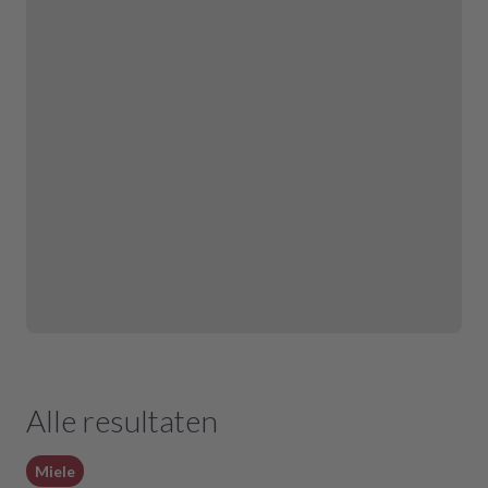
atwasser
raten weergeven
Alle resultaten
Miele