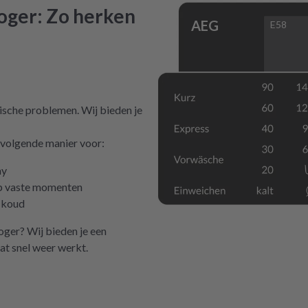
roger: Zo herken
AEG
E58
ische problemen. Wij bieden je
 volgende manier voor:
ay
op vaste momenten
t koud
oger? Wij bieden je een
at snel weer werkt.