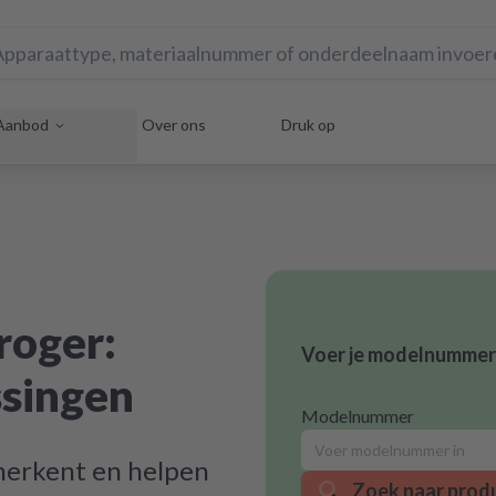
Aanbod
Over ons
Druk op
roger:
Voer je modelnummer 
ssingen
Modelnummer
 herkent en helpen
Zoek naar prod