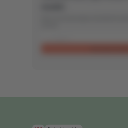
model.
Stuur ons een aanvraag en wij vinden het op
voor jou.
Aanvraag verzende