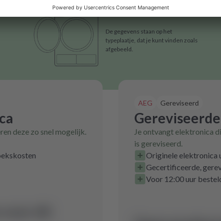
De gegevens staan op het
typeplaatje, dat je kunt vinden zoals
afgebeeld.
AEG
Gereviseerd
ica
Gereviseerde
eren deze zo snel mogelijk.
Je ontvangt elektronica d
is gereviseerd.
zoekskosten
Originele elektronica
Gecertificeerde, gerev
Voor 12:00 uur bestel
voor dit