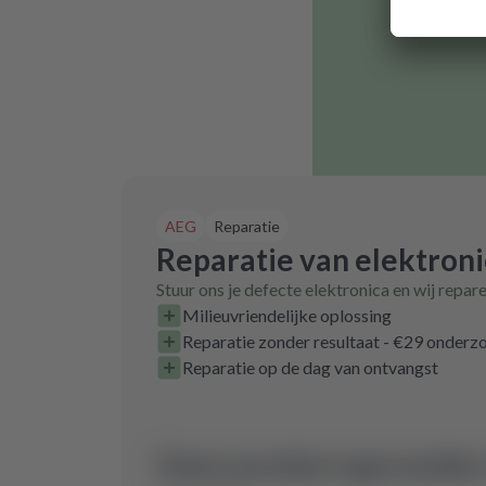
AEG
Reparatie
Reparatie van elektron
Stuur ons je defecte elektronica en wij repar
Milieuvriendelijke oplossing
Reparatie zonder resultaat - €29 onder
Reparatie op de dag van ontvangst
Geen product gevonden 