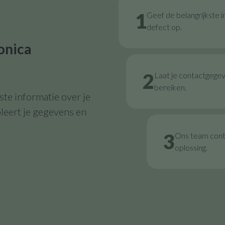
1
Geef de belangrijkste i
defect op.
onica
2
Laat je contactgege
bereiken.
te informatie over je
leert je gegevens en
3
Ons team contr
oplossing.