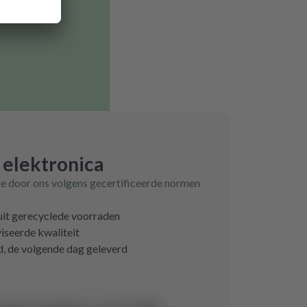
 elektronica
ie door ons volgens gecertificeerde normen
 uit gerecyclede voorraden
iseerde kwaliteit
d, de volgende dag geleverd