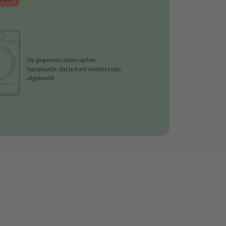
De gegevens staan op het
typeplaatje, dat je kunt vinden zoals
afgebeeld.