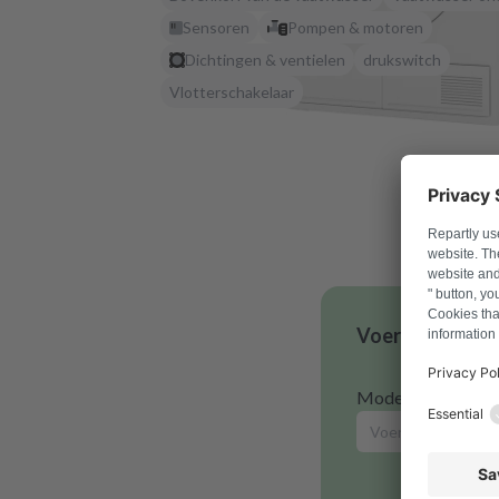
Sensoren
Pompen & motoren
Dichtingen & ventielen
drukswitch
Vlotterschakelaar
Voer je modelnu
Modelnummer