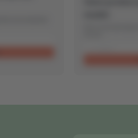
Geen product
model.
timale reserveonderdeel
Stuur ons een aanvraag en
voor jou.
n