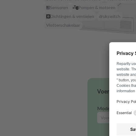
Sensoren
Pompen & motoren
Dichtingen & ventielen
drukswitch
Vlotterschakelaar
Voer je modelnu
Modelnummer