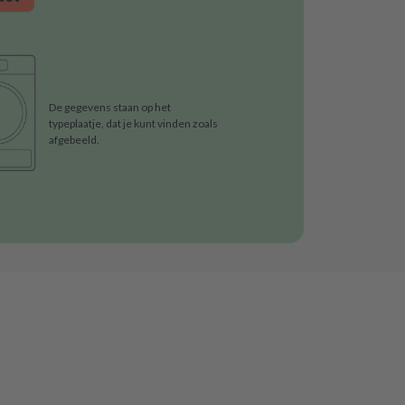
De gegevens staan op het
typeplaatje, dat je kunt vinden zoals
afgebeeld.