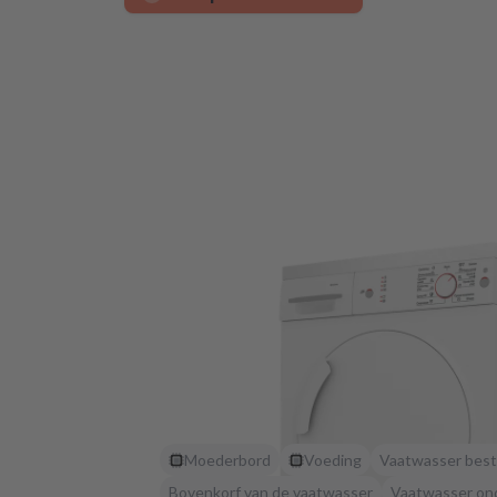
Moederbord
Voeding
Vaatwasser best
Bovenkorf van de vaatwasser
Vaatwasser on