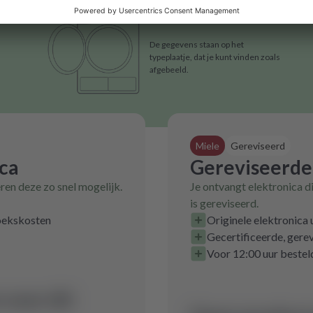
De gegevens staan op het
typeplaatje, dat je kunt vinden zoals
afgebeeld.
Miele
Gereviseerd
ica
Gereviseerde
eren deze zo snel mogelijk.
Je ontvangt elektronica d
is gereviseerd.
zoekskosten
Originele elektronica
Gecertificeerde, gerev
Voor 12:00 uur bestel
voor dit