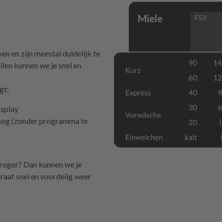
Miele
F53
 en zijn meestal duidelijk te
llen kunnen we je snel en
gt:
isplay
hoog (zonder programma te
droger? Dan kunnen we je
araat snel en voordelig weer