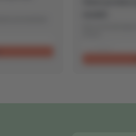
Geen product
model.
timale reserveonderdeel
Stuur ons een aanvraag en
voor jou.
n