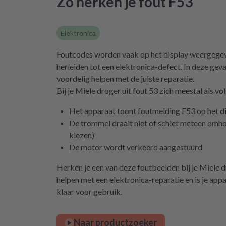
Zo herken je fout F53
Elektronica
Foutcodes worden vaak op het display weergegeven
herleiden tot een elektronica-defect. In deze geva
voordelig helpen met de juiste reparatie.
Bij je Miele droger uit fout 53 zich meestal als vol
Het apparaat toont foutmelding F53 op het d
De trommel draait niet of schiet meteen om
kiezen)
De motor wordt verkeerd aangestuurd
Herken je een van deze foutbeelden bij je Miele 
helpen met een elektronica-reparatie en is je app
klaar voor gebruik.
Naar productzoeker