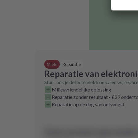
Miele
Reparatie
Reparatie van elektron
Stuur ons je defecte elektronica en wij repar
Milieuvriendelijke oplossing
Reparatie zonder resultaat - €29 onder
Reparatie op de dag van ontvangst
Geen product gevonden 