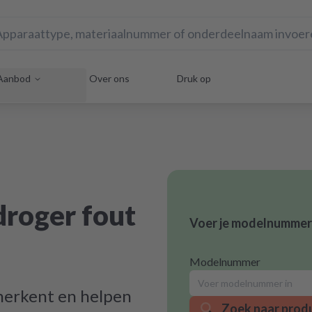
Aanbod
Over ons
Druk op
droger fout
Voer je modelnummer 
Modelnummer
 herkent en helpen
Zoek naar prod