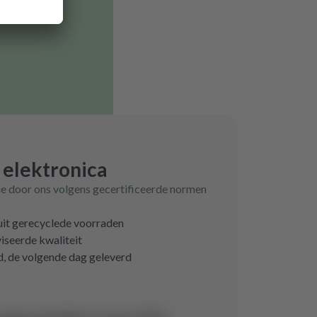
 elektronica
ie door ons volgens gecertificeerde normen
 uit gerecyclede voorraden
iseerde kwaliteit
d, de volgende dag geleverd