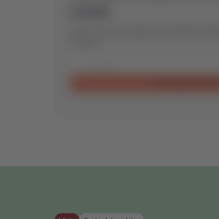
model.
Stuur ons een aanvraag en wij vinden het op
voor jou.
Aanvraag verzende