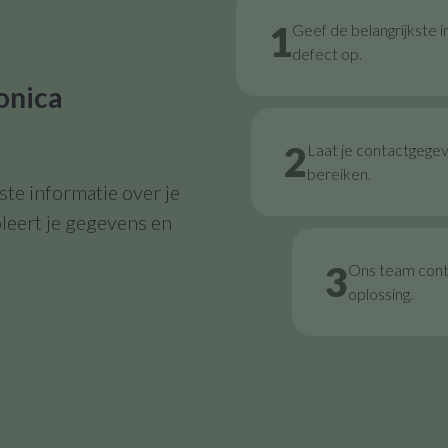
1
Geef de belangrijkste i
defect op.
onica
2
Laat je contactgege
bereiken.
te informatie over je
leert je gegevens en
3
Ons team contr
oplossing.