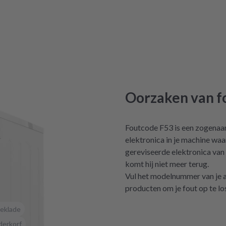
Oorzaken van f
Foutcode F53 is een zogenaam
elektronica in je machine waar
gereviseerde elektronica van
komt hij niet meer terug.
Vul het modelnummer van je app
producten om je fout op te lo
eklade
derkorf