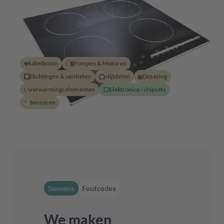
kabelboom
Pompen & Motoren
Dichtingen & ventielen
slijtdelen
Dosering
verwarmingselementen
Elektronica / chipsets
Sensoren
Siemens
Foutcodes
We maken