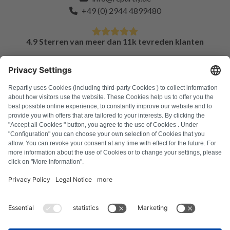
+49 (0) 2944 4899480
4.9 Sterren van meer dan 11k tevreden klanten
FAQ
Alle foutcodes
Over ons
Druk op
Colofon
Privacyverklaring
Algemene voorwaarden
Herroepingsbeleid
Cookiebeleid
Veiligheidsrichtlijnen