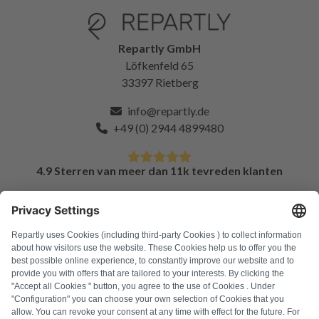
Repartly GmbH
Löfkenfeld 65
33397 Rietberg
info@repartly.de
+49 (0) 2944 4899480
4.9 Sterren van meer dan 11k tevreden klanten
FAQ
Alle foutcodes
Over ons
Druk op