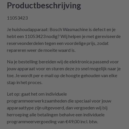
Träumchen. Danke, danke, danke. Wilk gar
Productbeschrijving
nicht erst wissen, was der Mieltechniker
gekostet hätte. Ich hoffe, wir werden in
11053423
Zukunft nicht wieder auf repartly
Je huishoudapparaat: Bosch Wasmachine is defect en je
zurückgreifen müssen. Aber gut zu wissen,
hebt een 11053423 nodig? Wij helpen je met gereviseerde
dass es diese Möglichkeit gibt! Werden wir
reserveonderdelen tegen een voordelige prijs, zodat
definitiv weiter empfehlen.
repareren weer de moeite waard is.
Na je bestelling bereiden wij de elektronica passend voor
jouw apparaat voor en sturen deze zo snel mogelijk naar je
toe. Je wordt per e-mail op de hoogte gehouden van elke
stap in het proces.
Let op: gaat het om individuele
programmeerwerkzaamheden die speciaal voor jouw
apparaattype zijn uitgevoerd, dan vergoeden wij bij
herroeping alle betalingen behalve een individuele
programmeervergoeding van €49,00 incl. btw.