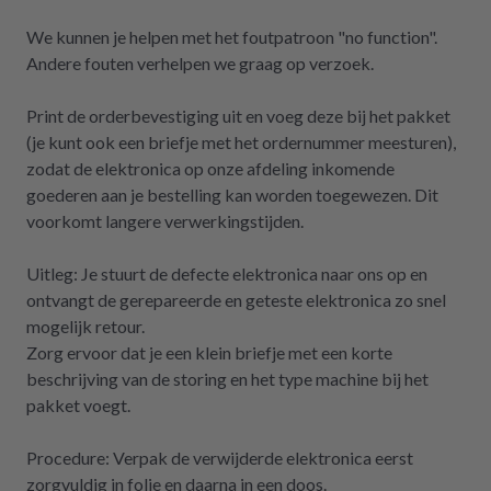
zurückgreifen müssen. Aber gut zu wissen,
dass es diese Möglichkeit gibt! Werden wir
We kunnen je helpen met het foutpatroon "no function".
definitiv weiter empfehlen.
Andere fouten verhelpen we graag op verzoek.
Print de orderbevestiging uit en voeg deze bij het pakket
(je kunt ook een briefje met het ordernummer meesturen),
zodat de elektronica op onze afdeling inkomende
goederen aan je bestelling kan worden toegewezen. Dit
voorkomt langere verwerkingstijden.
Uitleg: Je stuurt de defecte elektronica naar ons op en
ontvangt de gerepareerde en geteste elektronica zo snel
mogelijk retour.
Zorg ervoor dat je een klein briefje met een korte
beschrijving van de storing en het type machine bij het
pakket voegt.
Procedure: Verpak de verwijderde elektronica eerst
zorgvuldig in folie en daarna in een doos.