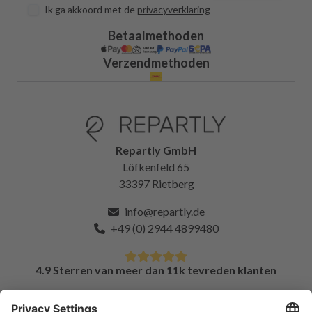
Ik ga akkoord met de
privacyverklaring
Betaalmethoden
Verzendmethoden
Repartly GmbH
Löfkenfeld 65
33397 Rietberg
info@repartly.de
+49 (0) 2944 4899480
4.9 Sterren van meer dan 11k tevreden klanten