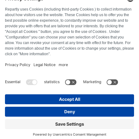
FAQ
Alle foutcodes
Over ons
Druk op
Colofon
Privacyverklaring
Algemene voorwaarden
Herroepingsbeleid
Cookiebeleid
Veiligheidsrichtlijnen
Contract herroepen
© Repartly
2026