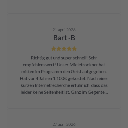
21 april 2026
Bart -B
Richtig gut und super schnell! Sehr
empfehlenswert! Unser Mieletrockner hat
mitten im Programm den Geist aufgegeben.
Hat vor 4 Jahren 1.100€ gekostet. Nach einer
kurzen Internetrecherche erfuhr ich, dass das
leider keine Seltenheit ist. Ganz im Gegenteil.
Eigentlich ist das ein Skandal. Eine kleine
Sicherung für ca. 1 € war durch. Alleine hätte
ich mich da niemals ran getraut. Zum Glück
bin ich auf die Seite von repartly gestoßen.
27 april 2026
Modell und Fehler eingegeben und dann hatte