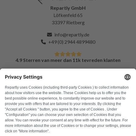
Repartly GmbH
Löfkenfeld 65
33397 Rietberg
info@repartly.de
+49 (0) 2944 4899480
4.9 Sterren van meer dan 11k tevreden klanten
FAQ
Alle foutcodes
Over ons
Druk op
Colofon