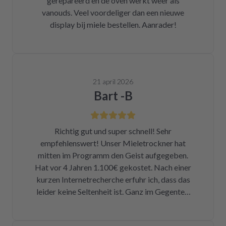
gerepareerd en de oven werkt weer als
vanouds. Veel voordeliger dan een nieuwe
display bij miele bestellen. Aanrader!
21 april 2026
Bart -B
Richtig gut und super schnell! Sehr
empfehlenswert! Unser Mieletrockner hat
mitten im Programm den Geist aufgegeben.
Hat vor 4 Jahren 1.100€ gekostet. Nach einer
kurzen Internetrecherche erfuhr ich, dass das
leider keine Seltenheit ist. Ganz im Gegenteil.
Eigentlich ist das ein Skandal. Eine kleine
Sicherung für ca. 1 € war durch. Alleine hätte