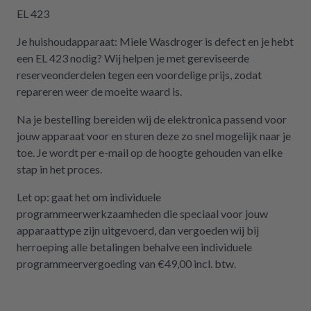
gekostet hätte. Ich hoffe, wir werden in
EL 423
Zukunft nicht wieder auf repartly
Je huishoudapparaat: Miele Wasdroger is defect en je hebt
zurückgreifen müssen. Aber gut zu wissen,
een EL 423 nodig? Wij helpen je met gereviseerde
dass es diese Möglichkeit gibt! Werden wir
reserveonderdelen tegen een voordelige prijs, zodat
definitiv weiter empfehlen.
repareren weer de moeite waard is.
Na je bestelling bereiden wij de elektronica passend voor
jouw apparaat voor en sturen deze zo snel mogelijk naar je
toe. Je wordt per e-mail op de hoogte gehouden van elke
stap in het proces.
Let op: gaat het om individuele
programmeerwerkzaamheden die speciaal voor jouw
apparaattype zijn uitgevoerd, dan vergoeden wij bij
herroeping alle betalingen behalve een individuele
programmeervergoeding van €49,00 incl. btw.