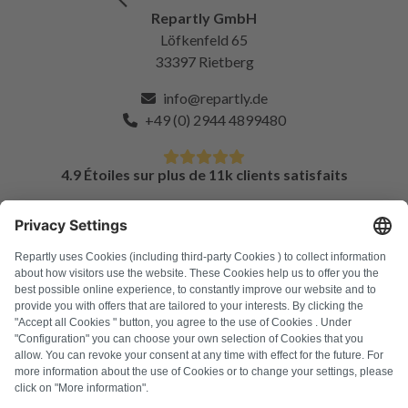
Repartly GmbH
Löfkenfeld 65
33397 Rietberg
info@repartly.de
+49 (0) 2944 4899480
4.9 Étoiles sur plus de 11k clients satisfaits
FAQ
Tous les codes d'erreur
À propos de nous
Presse
Mentions légales
Confidentialité