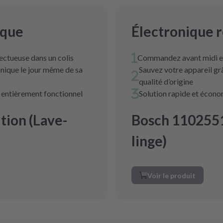
ique
Électronique 
ectueuse dans un colis
Commandez avant midi et
nique le jour même de sa
Sauvez votre appareil g
qualité d’origine
t entièrement fonctionnel
Solution rapide et écon
ion (Lave-
Bosch 1102551
linge)
Voir le produit