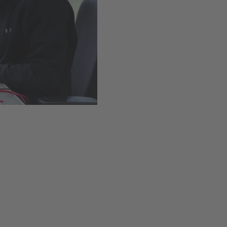
Installation simple grâce 
Disponible
,
Délai de livr
Ajouter au panie