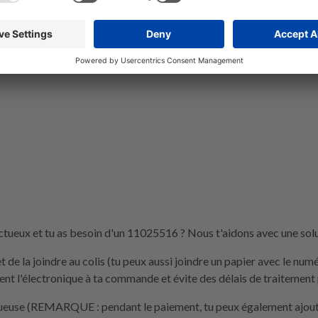
tueux et tu as besoin d'un 11025516 ? Nous t'aidons avec une solu
de la joindre au colis (tu peux aussi joindre un papier avec le nu
t l'électronique à ta commande et évite des délais de traitement 
tueuse (REMARQUE : pendant le paiement, tu peux également ajouter 