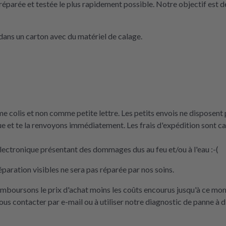
réparée et testée le plus rapidement possible. Notre objectif est de
ans un carton avec du matériel de calage.
 colis et non comme petite lettre. Les petits envois ne disposent p
e et te la renvoyons immédiatement. Les frais d'expédition sont 
ectronique présentant des dommages dus au feu et/ou à l'eau :-(
éparation visibles ne sera pas réparée par nos soins.
remboursons le prix d'achat moins les coûts encourus jusqu'à ce mo
nous contacter par e-mail ou à utiliser notre diagnostic de panne à d