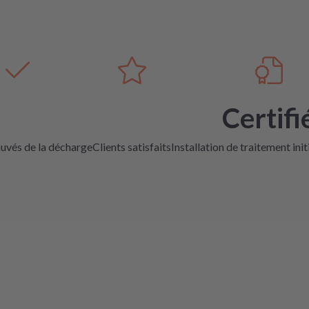
Certifi
auvés de la décharge
Clients satisfaits
Installation de traitement init