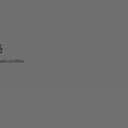
é
iale certifiée