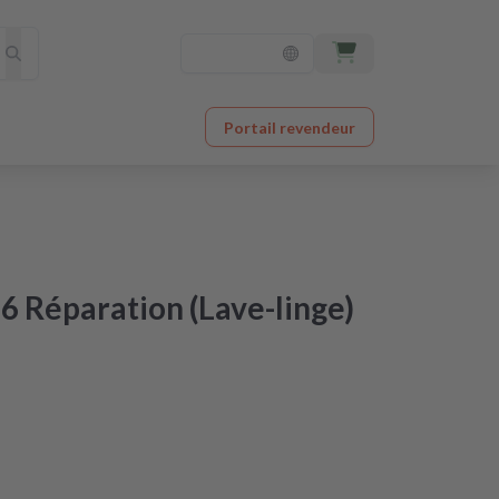
Portail revendeur
 Réparation (Lave-linge)
ctroménager à un prix imbattable
 après réception