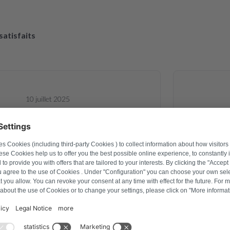
 satisfaits
10 juillet 2025
avid Hartmann
e carte électronique d un sèche linge
Site Web 
 d alimentation, elle est revenue et
commander l
rfaitement. Pour le prix c est une
une pièce
e, le sèche linge est reparti pour
rapidement
s années Je recommande 👍
emballage