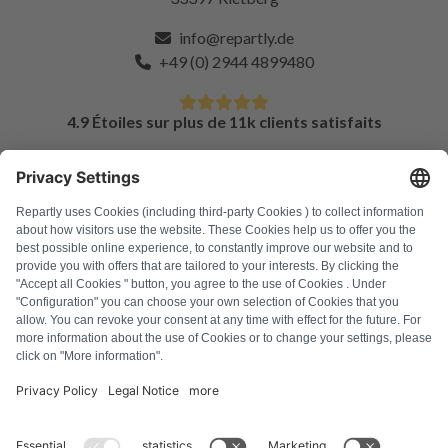
info@repartly.de
+49 (0) 2944 4899480
4.9 Étoiles sur plus de 11k clients satisfaits
FAQ
Tous les codes d'erreur
À propos de nous
Presse
Mentions légales
Confidentialité
Conditions générales
Droit de rétractation