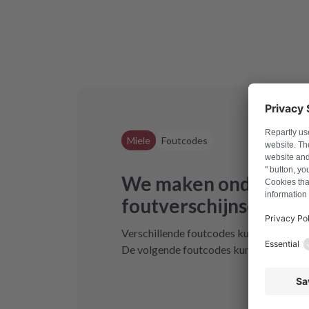
Miele
Foutcodes
We maken onderschei
foutverschijnselen bi
Verschillende foutcodes kunnen ervoor 
De volgende foutcodes kunnen mogelijke