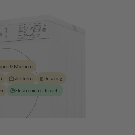
pen & Motoren
n
slijtdelen
Dosering
en
Elektronica / chipsets