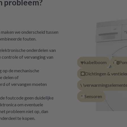
ch probleem?
at maken we onderscheid tussen
ombineerde fouten.
elektronische onderdelen van
e controle of vervanging van
kabelboom
Pom
g op de mechanische
Dichtingen & ventiele
e delen of
erd of vervangen moeten
verwarmingselement
Sensoren
de foutcode geen duidelijke
ektronica om eventuele
 het probleem niet op, dan
nderdeel te kopen.