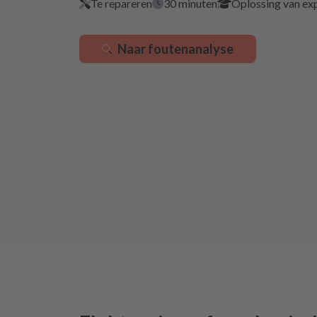
Te repareren
30 minuten
Oplossing van ex
Naar foutenanalyse