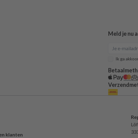
Meld je nu 
Ik ga akkoo
Betaalmet
Verzendme
Re
Löf
33
en klanten