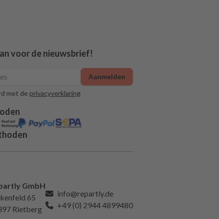
aan voor de nieuwsbrief!
Aanmelden
rd met de
privacyverklaring
hoden
thoden
partly GmbH
info@repartly.de
kenfeld 65
+49 (0) 2944 4899480
397 Rietberg