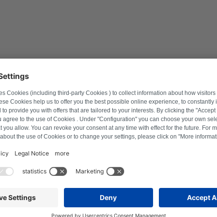
d tussen foutcodes en
j jouw type apparaat.
zorgen dat je Miele droger niet meer aangaat.
 oplossingen zijn.